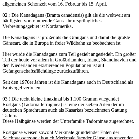
allgemeinen Schonzeit vom 16. Februar bis 15. April.
02.) Die Kanadagans (Branta canadensis) gilt als die weltweit am
häufigsten vorkommende Gans. Ihr ursprüngliches
Verbreitungsgebiet ist Nordamerika.
Die Kanadagans ist größer als die Graugans und damit die größte
Gänseart, die in Europa in freier Wildbahn zu beobachten ist.
Hier wurde die Kanadagans zum Teil gezielt angesiedelt. Ein großer
Teil der heute vor allem in Großbritannien, Irland, Skandinavien und
den Niederlanden existierenden Populationen ist auf
Gefangenschaftsflüchtlinge zurückzuführen.
Seit den 1970er Jahren ist die Kanadagans auch in Deutschland als
Brutvogel vertreten.
03.) Die recht kleine (maximal bis 1.100 Gramm wiegende)
Rostgans (Tadorna ferruginea) ist eine der sieben Arten der im
deutschen Sprachraum auch als Kasarkas bezeichneten Gattung
Tadorna.
Diese Halbgänse werden der Unterfamilie Tadorninae zugerechnet.
Rostgänse weisen sowohl Merkmale gründelnder Enten der
Seichtwasserzone als auch Merkmale äsender Gänse angrenzender