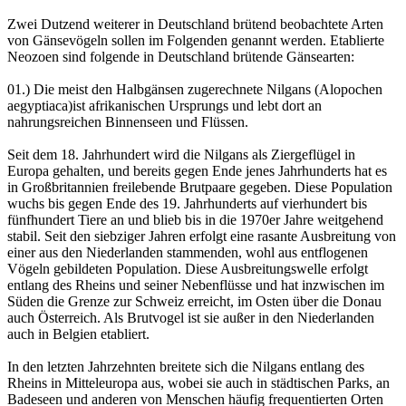
Zwei Dutzend weiterer in Deutschland brütend beobachtete Arten
von Gänsevögeln sollen im Folgenden genannt werden. Etablierte
Neozoen sind folgende in Deutschland brütende Gänsearten:
01.) Die meist den Halbgänsen zugerechnete Nilgans (Alopochen
aegyptiaca)ist afrikanischen Ursprungs und lebt dort an
nahrungsreichen Binnenseen und Flüssen.
Seit dem 18. Jahrhundert wird die Nilgans als Ziergeflügel in
Europa gehalten, und bereits gegen Ende jenes Jahrhunderts hat es
in Großbritannien freilebende Brutpaare gegeben. Diese Population
wuchs bis gegen Ende des 19. Jahrhunderts auf vierhundert bis
fünfhundert Tiere an und blieb bis in die 1970er Jahre weitgehend
stabil. Seit den siebziger Jahren erfolgt eine rasante Ausbreitung von
einer aus den Niederlanden stammenden, wohl aus entflogenen
Vögeln gebildeten Population. Diese Ausbreitungswelle erfolgt
entlang des Rheins und seiner Nebenflüsse und hat inzwischen im
Süden die Grenze zur Schweiz erreicht, im Osten über die Donau
auch Österreich. Als Brutvogel ist sie außer in den Niederlanden
auch in Belgien etabliert.
In den letzten Jahrzehnten breitete sich die Nilgans entlang des
Rheins in Mitteleuropa aus, wobei sie auch in städtischen Parks, an
Badeseen und anderen von Menschen häufig frequentierten Orten