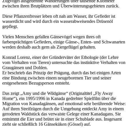
Zugvögel ausgedehnte Wanderungen über tausende Kilometer
zwischen ihren Brutplätzen und Überwinterungsgebieten zurück.
Diese Pflanzenfresser leben oft nah am Wasser, ihr Gefieder ist
wasserdicht und wird durch ein wasserabweisendes Drüsenöl
gepflegt.
Vielen Menschen gefallen Gänsevögel wegen ihres oft
farbenprächtigen Gefieders, einige Gänse-, Enten- und Schwanarten
werden deshalb auch gern als Ziergeflügel gehalten.
Konrad Lorenz, einer der Gründerväter der Ethologie (der Lehre
vom Verhalten von Tieren) untersuchte das instinktive Verhalten von
Graugänsen und Dohlen.
Er beschrieb das Prinzip der Prägung, durch das bei einigen Arten
eine Bindung zwischen einem neugeborenen Tier und seiner
erstgesehenen Bezugsperson entsteht.
Das zeigt „Amy und die Wildgänse“ (Originaltitel „Fly Away
Home“), ein 1995/1996 in Kanada gedrehter Spielfilm über die
Migration von Kanadagänsen, auf emotional sehr berührende Weise:
Auf ihren Streifzügen durch die Umgebung entdeckt Amy in einem
gerodeten Waldstück das verwaiste Gelege einer Kanadagans. Sie
entnimmt die Eier und brütet sie in einer Schublade aus. Insgesamt
zieht sie schließlich 16 Gänseküken (Gössel) auf.