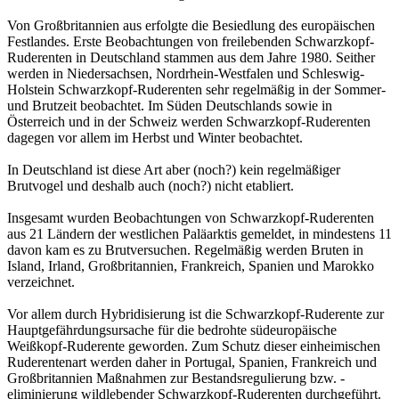
Von Großbritannien aus erfolgte die Besiedlung des europäischen
Festlandes. Erste Beobachtungen von freilebenden Schwarzkopf-
Ruderenten in Deutschland stammen aus dem Jahre 1980. Seither
werden in Niedersachsen, Nordrhein-Westfalen und Schleswig-
Holstein Schwarzkopf-Ruderenten sehr regelmäßig in der Sommer-
und Brutzeit beobachtet. Im Süden Deutschlands sowie in
Österreich und in der Schweiz werden Schwarzkopf-Ruderenten
dagegen vor allem im Herbst und Winter beobachtet.
In Deutschland ist diese Art aber (noch?) kein regelmäßiger
Brutvogel und deshalb auch (noch?) nicht etabliert.
Insgesamt wurden Beobachtungen von Schwarzkopf-Ruderenten
aus 21 Ländern der westlichen Paläarktis gemeldet, in mindestens 11
davon kam es zu Brutversuchen. Regelmäßig werden Bruten in
Island, Irland, Großbritannien, Frankreich, Spanien und Marokko
verzeichnet.
Vor allem durch Hybridisierung ist die Schwarzkopf-Ruderente zur
Hauptgefährdungsursache für die bedrohte südeuropäische
Weißkopf-Ruderente geworden. Zum Schutz dieser einheimischen
Ruderentenart werden daher in Portugal, Spanien, Frankreich und
Großbritannien Maßnahmen zur Bestandsregulierung bzw. -
eliminierung wildlebender Schwarzkopf-Ruderenten durchgeführt.