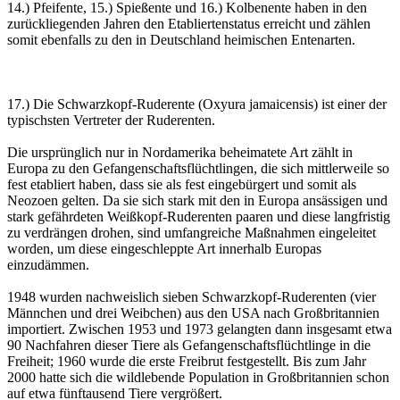
14.) Pfeifente, 15.) Spießente und 16.) Kolbenente haben in den
zurückliegenden Jahren den Etabliertenstatus erreicht und zählen
somit ebenfalls zu den in Deutschland heimischen Entenarten.
17.) Die Schwarzkopf-Ruderente (Oxyura jamaicensis) ist einer der
typischsten Vertreter der Ruderenten.
Die ursprünglich nur in Nordamerika beheimatete Art zählt in
Europa zu den Gefangenschaftsflüchtlingen, die sich mittlerweile so
fest etabliert haben, dass sie als fest eingebürgert und somit als
Neozoen gelten. Da sie sich stark mit den in Europa ansässigen und
stark gefährdeten Weißkopf-Ruderenten paaren und diese langfristig
zu verdrängen drohen, sind umfangreiche Maßnahmen eingeleitet
worden, um diese eingeschleppte Art innerhalb Europas
einzudämmen.
1948 wurden nachweislich sieben Schwarzkopf-Ruderenten (vier
Männchen und drei Weibchen) aus den USA nach Großbritannien
importiert. Zwischen 1953 und 1973 gelangten dann insgesamt etwa
90 Nachfahren dieser Tiere als Gefangenschaftsflüchtlinge in die
Freiheit; 1960 wurde die erste Freibrut festgestellt. Bis zum Jahr
2000 hatte sich die wildlebende Population in Großbritannien schon
auf etwa fünftausend Tiere vergrößert.