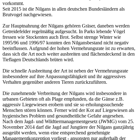
vorkommt.
Seit 2015 ist die Nilgans in allen deutschen Bundesländern als
Brutvogel nachgewiesen.
Zur Hauptnahrung der Nilgans gehören Gräser, daneben werden
Getreidefelder regelmäßig aufgesucht. In Parks lebende Vögel
fressen wie Stockenten auch Brot. Selbst strenge Winter wie
1995/96 und 1996/97 konnten den Nilgansbestand nicht negativ
beeinflussen. Aufgrund der hohen Vermehrungsrate ist zu erwarten,
dass sich die Art noch weiter ausbreiten und flächendeckend in den
Tieflagen Deutschlands brüten wird.
Die schnelle Ausbreitung der Art ist neben der Vermehrungsrate
insbesondere auf ihre Anpassungsfähigkeit und ihr aggressives
Verhalten gegenüber anderen Tieren zurückzuführen.
Die zunehmende Verbreitung der Nilgans wird insbesondere in
urbanen Gebieten oft als Plage empfunden, da die Gänse z.B.
aggressiv Liegewiesen erobern und sie so erholungssuchende
Menschen stören können. Ferner wird der Kot auf Liegewiesen als
hygienisches Problem und gesundheitliche Gefahr angesehen.
Nach dem Jagd- und Wildtiermanagementgesetz (JWMG) vom 25.
November 2014 darf die Jagd auf Jungtiere der Nilgans ganzjährig
ausgeübt werden, wenn eine entsprechend genehmigte
Managementkonzeption vorliegt - ansonsten nur außerhalb der