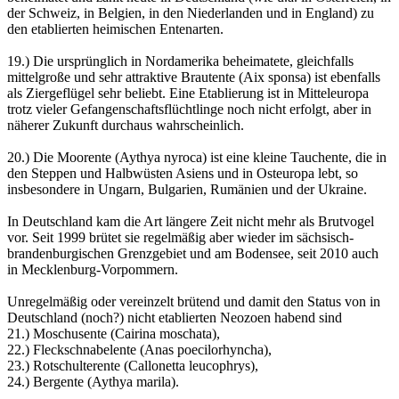
der Schweiz, in Belgien, in den Niederlanden und in England) zu
den etablierten heimischen Entenarten.
19.) Die ursprünglich in Nordamerika beheimatete, gleichfalls
mittelgroße und sehr attraktive Brautente (Aix sponsa) ist ebenfalls
als Ziergeflügel sehr beliebt. Eine Etablierung ist in Mitteleuropa
trotz vieler Gefangenschaftsflüchtlinge noch nicht erfolgt, aber in
näherer Zukunft durchaus wahrscheinlich.
20.) Die Moorente (Aythya nyroca) ist eine kleine Tauchente, die in
den Steppen und Halbwüsten Asiens und in Osteuropa lebt, so
insbesondere in Ungarn, Bulgarien, Rumänien und der Ukraine.
In Deutschland kam die Art längere Zeit nicht mehr als Brutvogel
vor. Seit 1999 brütet sie regelmäßig aber wieder im sächsisch-
brandenburgischen Grenzgebiet und am Bodensee, seit 2010 auch
in Mecklenburg-Vorpommern.
Unregelmäßig oder vereinzelt brütend und damit den Status von in
Deutschland (noch?) nicht etablierten Neozoen habend sind
21.) Moschusente (Cairina moschata),
22.) Fleckschnabelente (Anas poecilorhyncha),
23.) Rotschulterente (Callonetta leucophrys),
24.) Bergente (Aythya marila).