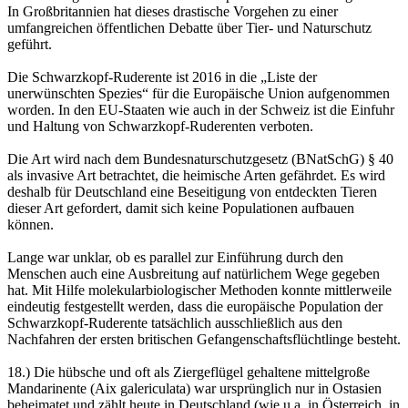
In Großbritannien hat dieses drastische Vorgehen zu einer
umfangreichen öffentlichen Debatte über Tier- und Naturschutz
geführt.
Die Schwarzkopf-Ruderente ist 2016 in die „Liste der
unerwünschten Spezies“ für die Europäische Union aufgenommen
worden. In den EU-Staaten wie auch in der Schweiz ist die Einfuhr
und Haltung von Schwarzkopf-Ruderenten verboten.
Die Art wird nach dem Bundesnaturschutzgesetz (BNatSchG) § 40
als invasive Art betrachtet, die heimische Arten gefährdet. Es wird
deshalb für Deutschland eine Beseitigung von entdeckten Tieren
dieser Art gefordert, damit sich keine Populationen aufbauen
können.
Lange war unklar, ob es parallel zur Einführung durch den
Menschen auch eine Ausbreitung auf natürlichem Wege gegeben
hat. Mit Hilfe molekularbiologischer Methoden konnte mittlerweile
eindeutig festgestellt werden, dass die europäische Population der
Schwarzkopf-Ruderente tatsächlich ausschließlich aus den
Nachfahren der ersten britischen Gefangenschaftsflüchtlinge besteht.
18.) Die hübsche und oft als Ziergeflügel gehaltene mittelgroße
Mandarinente (Aix galericulata) war ursprünglich nur in Ostasien
beheimatet und zählt heute in Deutschland (wie u.a. in Österreich, in