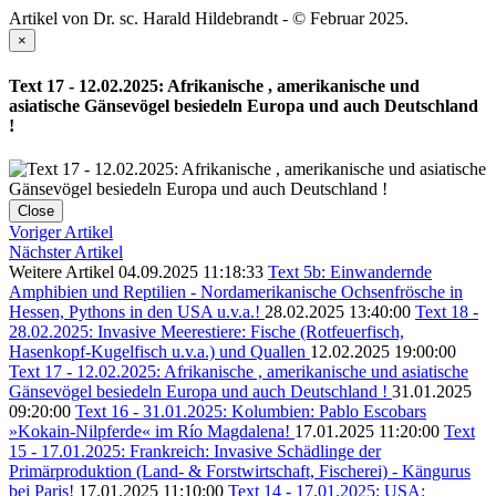
Artikel von Dr. sc. Harald Hildebrandt - © Februar 2025.
×
Text 17 - 12.02.2025: Afrikanische , amerikanische und
asiatische Gänsevögel besiedeln Europa und auch Deutschland
!
Close
Voriger Artikel
Nächster Artikel
Weitere Artikel 04.09.2025 11:18:33
Text 5b: Einwandernde
Amphibien und Reptilien - Nordamerikanische Ochsenfrösche in
Hessen, Pythons in den USA u.v.a.!
28.02.2025 13:40:00
Text 18 -
28.02.2025: Invasive Meerestiere: Fische (Rotfeuerfisch,
Hasenkopf-Kugelfisch u.v.a.) und Quallen
12.02.2025 19:00:00
Text 17 - 12.02.2025: Afrikanische , amerikanische und asiatische
Gänsevögel besiedeln Europa und auch Deutschland !
31.01.2025
09:20:00
Text 16 - 31.01.2025: Kolumbien: Pablo Escobars
»Kokain-Nilpferde« im Río Magdalena!
17.01.2025 11:20:00
Text
15 - 17.01.2025: Frankreich: Invasive Schädlinge der
Primärproduktion (Land- & Forstwirtschaft, Fischerei) - Kängurus
bei Paris!
17.01.2025 11:10:00
Text 14 - 17.01.2025: USA: