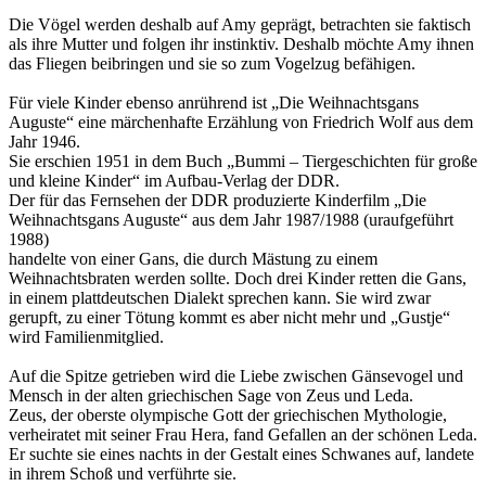
Die Vögel werden deshalb auf Amy geprägt, betrachten sie faktisch
als ihre Mutter und folgen ihr instinktiv. Deshalb möchte Amy ihnen
das Fliegen beibringen und sie so zum Vogelzug befähigen.
Für viele Kinder ebenso anrührend ist „Die Weihnachtsgans
Auguste“ eine märchenhafte Erzählung von Friedrich Wolf aus dem
Jahr 1946.
Sie erschien 1951 in dem Buch „Bummi – Tiergeschichten für große
und kleine Kinder“ im Aufbau-Verlag der DDR.
Der für das Fernsehen der DDR produzierte Kinderfilm „Die
Weihnachtsgans Auguste“ aus dem Jahr 1987/1988 (uraufgeführt
1988)
handelte von einer Gans, die durch Mästung zu einem
Weihnachtsbraten werden sollte. Doch drei Kinder retten die Gans,
in einem plattdeutschen Dialekt sprechen kann. Sie wird zwar
gerupft, zu einer Tötung kommt es aber nicht mehr und „Gustje“
wird Familienmitglied.
Auf die Spitze getrieben wird die Liebe zwischen Gänsevogel und
Mensch in der alten griechischen Sage von Zeus und Leda.
Zeus, der oberste olympische Gott der griechischen Mythologie,
verheiratet mit seiner Frau Hera, fand Gefallen an der schönen Leda.
Er suchte sie eines nachts in der Gestalt eines Schwanes auf, landete
in ihrem Schoß und verführte sie.