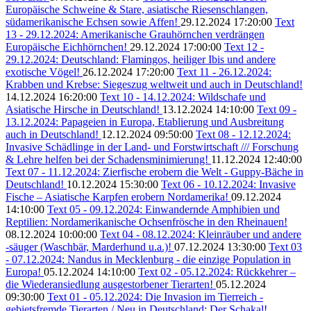
Europäische Schweine & Stare, asiatische Riesenschlangen,
südamerikanische Echsen sowie Affen!
29.12.2024 17:20:00
Text
13 - 29.12.2024: Amerikanische Grauhörnchen verdrängen
Europäische Eichhörnchen!
29.12.2024 17:00:00
Text 12 -
29.12.2024: Deutschland: Flamingos, heiliger Ibis und andere
exotische Vögel!
26.12.2024 17:20:00
Text 11 - 26.12.2024:
Krabben und Krebse: Siegeszug weltweit und auch in Deutschland!
14.12.2024 16:20:00
Text 10 - 14.12.2024: Wildschafe und
Asiatische Hirsche in Deutschland!
13.12.2024 14:10:00
Text 09 -
13.12.2024: Papageien in Europa, Etablierung und Ausbreitung
auch in Deutschland!
12.12.2024 09:50:00
Text 08 - 12.12.2024:
Invasive Schädlinge in der Land- und Forstwirtschaft /// Forschung
& Lehre helfen bei der Schadensminimierung!
11.12.2024 12:40:00
Text 07 - 11.12.2024: Zierfische erobern die Welt - Guppy-Bäche in
Deutschland!
10.12.2024 15:30:00
Text 06 - 10.12.2024: Invasive
Fische – Asiatische Karpfen erobern Nordamerika!
09.12.2024
14:10:00
Text 05 - 09.12.2024: Einwandernde Amphibien und
Reptilien: Nordamerikanische Ochsenfrösche in den Rheinauen!
08.12.2024 10:00:00
Text 04 - 08.12.2024: Kleinräuber und andere
-säuger (Waschbär, Marderhund u.a.)!
07.12.2024 13:30:00
Text 03
- 07.12.2024: Nandus in Mecklenburg - die einzige Population in
Europa!
05.12.2024 14:10:00
Text 02 - 05.12.2024: Rückkehrer –
die Wiederansiedlung ausgestorbener Tierarten!
05.12.2024
09:30:00
Text 01 - 05.12.2024: Die Invasion im Tierreich -
gebietsfremde Tierarten / Neu in Deutschland: Der Schakal!