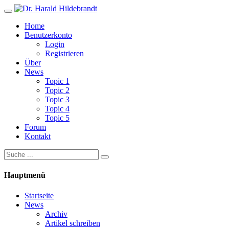
Home
Benutzerkonto
Login
Registrieren
Über
News
Topic 1
Topic 2
Topic 3
Topic 4
Topic 5
Forum
Kontakt
Hauptmenü
Startseite
News
Archiv
Artikel schreiben