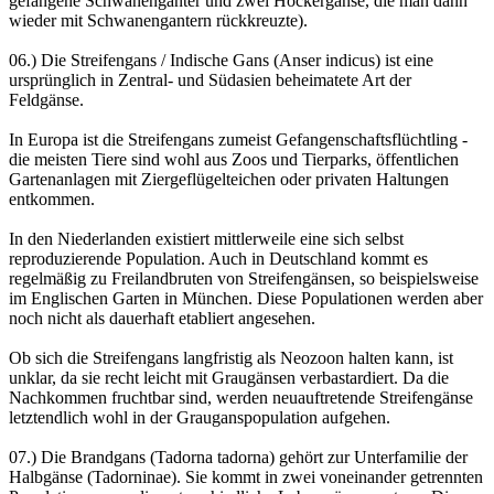
gefangene Schwanenganter und zwei Höckergänse, die man dann
wieder mit Schwanengantern rückkreuzte).
06.) Die Streifengans / Indische Gans (Anser indicus) ist eine
ursprünglich in Zentral- und Südasien beheimatete Art der
Feldgänse.
In Europa ist die Streifengans zumeist Gefangenschaftsflüchtling -
die meisten Tiere sind wohl aus Zoos und Tierparks, öffentlichen
Gartenanlagen mit Ziergeflügelteichen oder privaten Haltungen
entkommen.
In den Niederlanden existiert mittlerweile eine sich selbst
reproduzierende Population. Auch in Deutschland kommt es
regelmäßig zu Freilandbruten von Streifengänsen, so beispielsweise
im Englischen Garten in München. Diese Populationen werden aber
noch nicht als dauerhaft etabliert angesehen.
Ob sich die Streifengans langfristig als Neozoon halten kann, ist
unklar, da sie recht leicht mit Graugänsen verbastardiert. Da die
Nachkommen fruchtbar sind, werden neuauftretende Streifengänse
letztendlich wohl in der Grauganspopulation aufgehen.
07.) Die Brandgans (Tadorna tadorna) gehört zur Unterfamilie der
Halbgänse (Tadorninae). Sie kommt in zwei voneinander getrennten