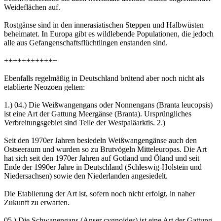
Weideflächen auf.
Rostgänse sind in den innerasiatischen Steppen und Halbwüsten
beheimatet. In Europa gibt es wildlebende Populationen, die jedoch
alle aus Gefangenschaftsflüchtlingen enstanden sind.
++++++++++++
Ebenfalls regelmäßig in Deutschland brütend aber noch nicht als
etablierte Neozoen gelten:
1.) 04.) Die Weißwangengans oder Nonnengans (Branta leucopsis)
ist eine Art der Gattung Meergänse (Branta). Ursprüngliches
Verbreitungsgebiet sind Teile der Westpaläarktis. 2.)
Seit den 1970er Jahren besiedeln Weißwangengänse auch den
Ostseeraum und wurden so zu Brutvögeln Mitteleuropas. Die Art
hat sich seit den 1970er Jahren auf Gotland und Öland und seit
Ende der 1990er Jahre in Deutschland (Schleswig-Holstein und
Niedersachsen) sowie den Niederlanden angesiedelt.
Die Etablierung der Art ist, sofern noch nicht erfolgt, in naher
Zukunft zu erwarten.
05.) Die Schwanengans (Anser cygnoides) ist eine Art der Gattung